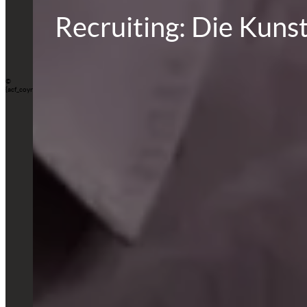
Recruiting: Die Kunst
©
{acf_coyright_text}