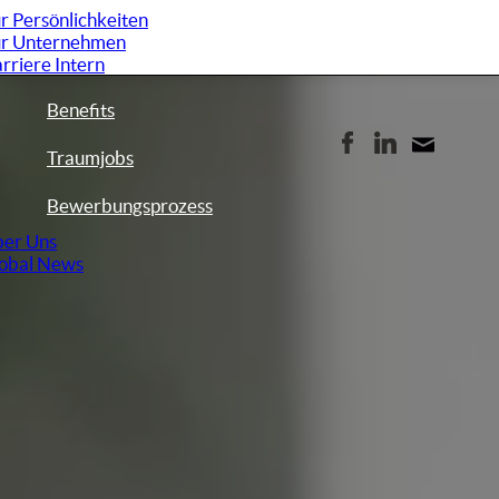
r Persönlichkeiten
r Unternehmen
rriere Intern
Benefits
Traumjobs
Bewerbungsprozess
er Uns
obal News