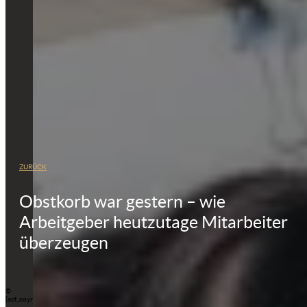
ZURÜCK
Obstkorb war gestern – wie
Arbeitgeber heutzutage Mitarbeiter
überzeugen
©
{acf_coyright_text}