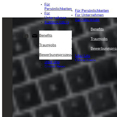
Für
Persönlichkeiten
Für Persönlichkeiten
Für
Für Unternehmen
Unternehmen
Karriere Intern
Karriere Intern
Benefits
Benefits
Traumjobs
Traumjobs
Bewerbungspro
Bewerbungsprozess
Über Uns
Global News
Über Uns
Global News