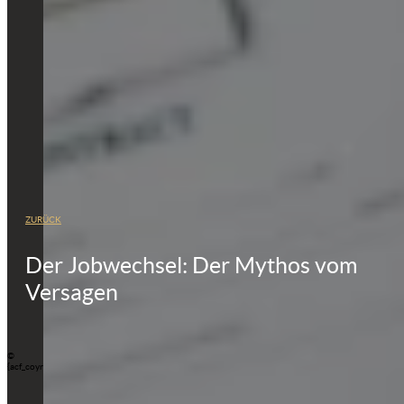
ZURÜCK
Der Jobwechsel: Der Mythos vom
Versagen
©
{acf_coyright_text}