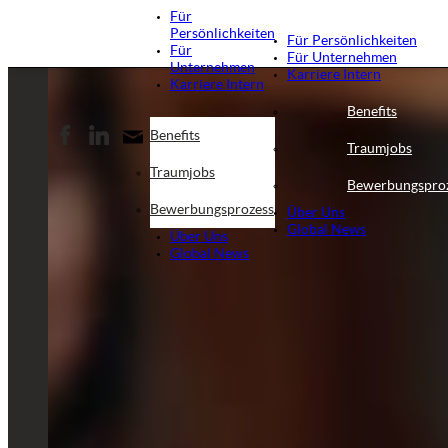
Für
Persönlichkeiten
Für Persönlichkeiten
Für
Für Unternehmen
Unternehmen
Karriere Intern
Karriere Intern
Benefits
Benefits
Traumjobs
Traumjobs
Bewerbungspro
Bewerbungsprozess
Über Uns
Global News
Über Uns
Global News